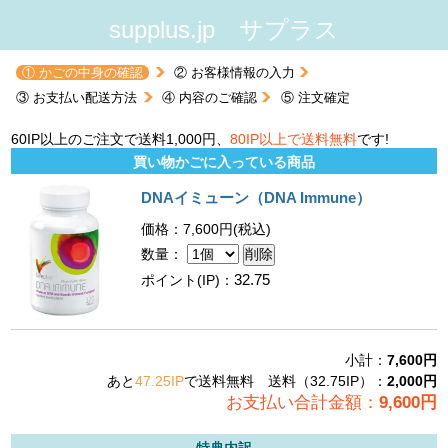
supplus.jp サプラス
① かごの中身の確認
② お客様情報の入力
③ お支払い配送方法
④ 内容のご確認
⑤ 注文確定
60IP以上のご注文で送料1,000円、
80IP以上で送料無料
です!
買い物かごに入っている商品
DNAイミューン（DNA Immune）
価格：7,600円(税込)
数量：
32.75
ポイント(IP)：
小計：
7,600円
あと
47.25IP
で送料無料
送料（
32.75
IP）：
2,000
円
お支払い合計金額：
9,600円