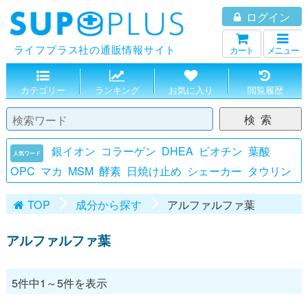
ログイン
SUPPLUS
ライフプラス社の通販情報サイト
カート
メニュー
カテゴリー
ランキング
お気に入り
閲覧履歴
検索
銀イオン
コラーゲン
DHEA
ビオチン
葉酸
人気ワード
OPC
マカ
MSM
酵素
日焼け止め
シェーカー
タウリン
TOP
成分から探す
アルファルファ葉
アルファルファ葉
5件中1～5件を表示