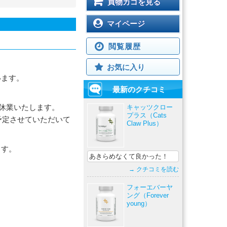
買物カゴを見る
マイページ
閲覧履歴
お気に入り
います。
最新のクチコミ
休業いたします。
キャッツクロー
プラス（Cats
予定させていただいて
Claw Plus）
ます。
あきらめなくて良かった！
→ クチコミを読む
フォーエバーヤ
ング（Forever
young）