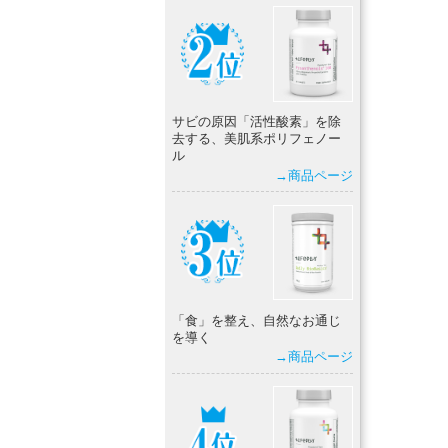
サビの原因「活性酸素」を除
去する、美肌系ポリフェノー
ル
→商品ページ
「食」を整え、自然なお通じ
を導く
→商品ページ