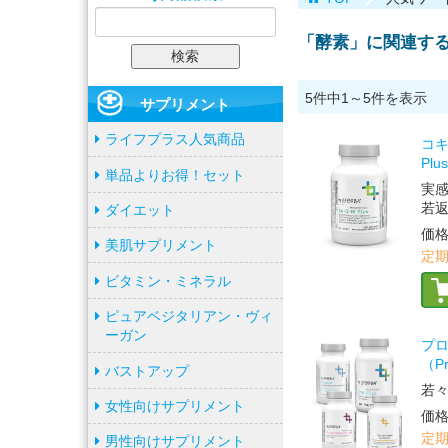
「酵素」に関連す
5件中1～5件を表示
サプリメント
ライフプラス人気商品
コキ
Plu
単品よりお得！セット
実
若
ダイエット
価
美肌サプリメント
定期
ビタミン・ミネラル
ピュアベジタリアン・ヴィ
ーガン
プ
（Pr
バストアップ
若
女性向けサプリメント
価
定期
男性向けサプリメント