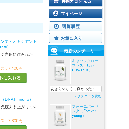
買物カゴを見る
マイページ
閲覧履歴
お気に入り
アンティオキシデント
dants）
最新のクチコミ
ング専用に作られた
キャッツクロー
プラス（Cats
ス :
7,400円
Claw Plus）
あきらめなくて良かった！
→ クチコミを読む
DNA Immune）
と免疫力も上がります
フォーエバーヤ
ング（Forever
young）
ス :
7,600円