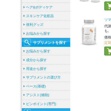
ヘア&ボディケア
スキンケア化粧品
ソマ
便利グッズ
代
も
お悩みから探す
価
サプリメントを
探す
定期
お悩みから探す
成分から探す
用途から探す
サプリメントの選び方
ベース(基礎)
アシスト(補助)
ピンポイント(専門)