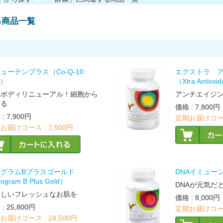
る商品一覧
ューテンプラス（Co-Q-10
エクストラ 
s）
（Xtra Antioxi
感ボディリニューアル！細胞から
アンチエイジ
返る
価格
:
7,800円
格
:
7,900円
定期お届けコー
お届けコース :
7,500円
ログラムBプラスゴールド
DNAイミューン（
ogram B Plus Gold）
DNAが元気だ
々しいフレッシュなお肌を
価格
:
8,000円
格
:
25,800円
定期お届けコー
お届けコース :
24,500円