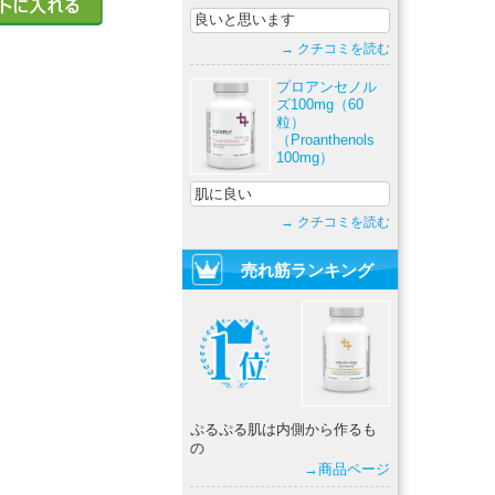
良いと思います
→ クチコミを読む
プロアンセノル
ズ100mg（60
粒）
（Proanthenols
100mg）
肌に良い
→ クチコミを読む
売れ筋ランキング
ぷるぷる肌は内側から作るも
の
→商品ページ