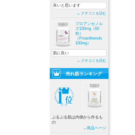
良いと思います
→ クチコミを読む
プロアンセノル
ズ100mg（60
粒）
（Proanthenols
100mg）
肌に良い
→ クチコミを読む
売れ筋ランキング
ぷるぷる肌は内側から作るも
の
→商品ページ