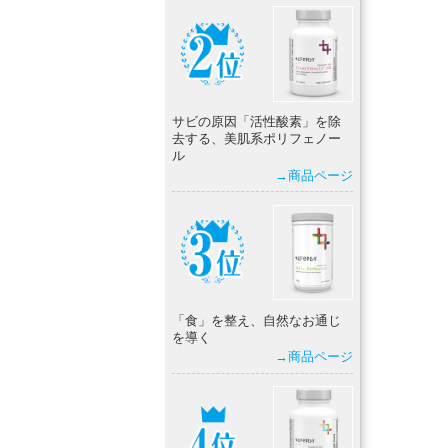
サビの原因「活性酸素」を除
去する、美肌系ポリフェノー
ル
→商品ページ
「食」を整え、自然なお通じ
を導く
→商品ページ