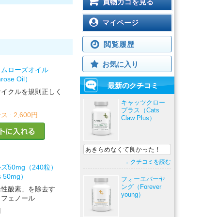
買物カゴを見る
マイページ
閲覧履歴
お気に入り
リムローズオイル
rose Oil）
最新のクチコミ
サイクルを規則正しく
キャッツクロー
プラス（Cats
ス :
2,600円
Claw Plus）
あきらめなくて良かった！
→ クチコミを読む
50mg（240粒）
s 50mg）
フォーエバーヤ
ング（Forever
活性酸素」を除去す
young）
リフェノール
円