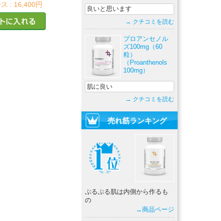
ス :
16,400円
良いと思います
→ クチコミを読む
プロアンセノル
ズ100mg（60
粒）
（Proanthenols
100mg）
肌に良い
→ クチコミを読む
売れ筋ランキング
ぷるぷる肌は内側から作るも
の
→商品ページ