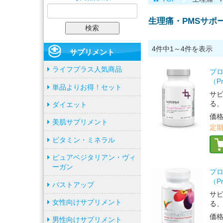
生理痛・PMSサポ
4件中1～4件を表示
サプリメント
ライフプラス人気商品
プロ
（Pr
単品よりお得！セット
サ
る
ダイエット
価
美肌サプリメント
定期
ビタミン・ミネラル
ピュアベジタリアン・ヴィ
ーガン
プロ
（Pr
バストアップ
サ
女性向けサプリメント
る
価
男性向けサプリメント