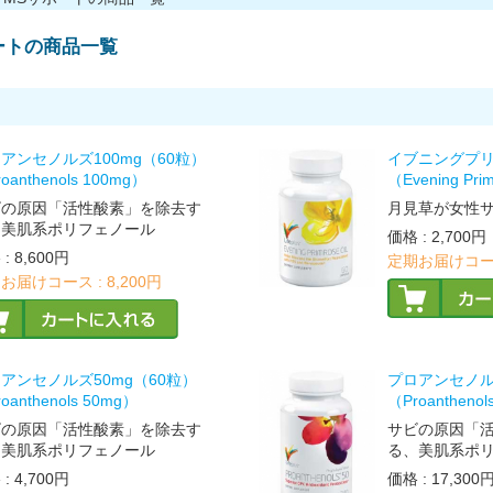
ートの商品一覧
アンセノルズ100mg（60粒）
イブニングプ
oanthenols 100mg）
（Evening Prim
ビの原因「活性酸素」を除去す
月見草が女性
、美肌系ポリフェノール
価格
:
2,700円
格
:
8,600円
定期お届けコー
お届けコース :
8,200円
アンセノルズ50mg（60粒）
プロアンセノルズ
oanthenols 50mg）
（Proanthenol
ビの原因「活性酸素」を除去す
サビの原因「
、美肌系ポリフェノール
る、美肌系ポ
格
:
4,700円
価格
:
17,300