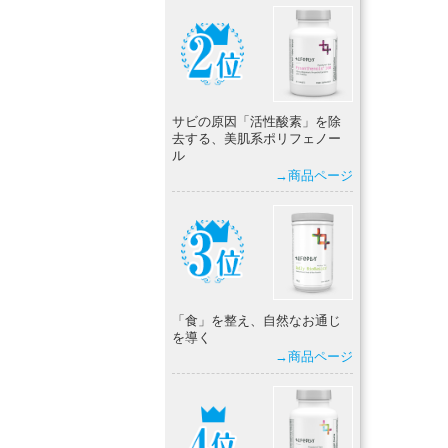
サビの原因「活性酸素」を除
去する、美肌系ポリフェノー
ル
→商品ページ
「食」を整え、自然なお通じ
を導く
→商品ページ